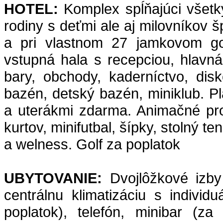
HOTEL:
Komplex spĺňajúci všetk
rodiny s deťmi ale aj milovníkov 
a pri vlastnom 27 jamkovom go
vstupná hala s recepciou, hlavná 
bary, obchody, kaderníctvo, dis
bazén, detský bazén, miniklub. Pl
a uterákmi zdarma. Animačné pro
kurtov, minifutbal, šípky, stolný te
a welness. Golf za poplatok
UBYTOVANIE:
Dvojlôžkové izby
centrálnu klimatizáciu s indivi
poplatok), telefón, minibar (za