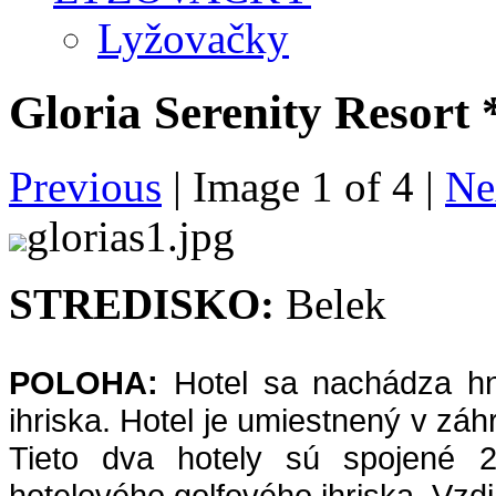
Lyžovačky
Gloria Serenity Resort
Previous
| Image
1
of
4
|
Ne
glorias1.jpg
STREDISKO:
Belek
POLOHA:
Hotel sa nachádza hn
ihriska. Hotel je umiestnený v záhr
Tieto dva hotely sú spojené 
hotelového golfového ihriska. Vzdi