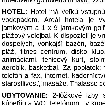
HOTEL:
Hotel má veľkú vstupnú 
vodopádom. Areál hotela je 
jamkovým a 1 x 9 jamkovým golfo
plážový volejbal. K dispozícii 
dospelých, vonkajší bazén, baz
pláž, fitnes centrum, disko klu
animáciami, tenisový kurt, stol
aerobik, basketbal. Za poplatok: 
telefón a fax, internet, kaderníct
starostlivosť, masáže, Thalasso ce
UBYTOVANIE:
2-lôžkové izby s
kúpeľňu a WC, telefónom v kúpeľ